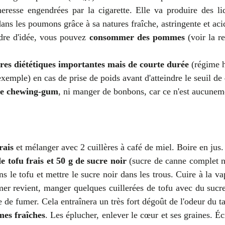
heresse engendrées par la cigarette. Elle va produire des l
ans les poumons grâce à sa natures fraîche, astringente et aci
re d'idée, vous pouvez 
consommer des pommes
 (voir la re
es diététiques importantes mais de courte durée
 (régime 
exemple) en cas de prise de poids avant d'atteindre le seuil de
de chewing-gum
, ni manger de bonbons, car ce n'est aucunem
rais
 et mélanger avec 2 cuillères à café de miel. Boire en jus.
 tofu frais et 50 g de sucre noir
 (sucre de canne complet no
s le tofu et mettre le sucre noir dans les trous. Cuire à la va
er revient, manger quelques cuillerées de tofu avec du sucre n
e de fumer. Cela entraînera un très fort dégoût de l'odeur du t
es fraîches
. Les éplucher, enlever le cœur et ses graines. É