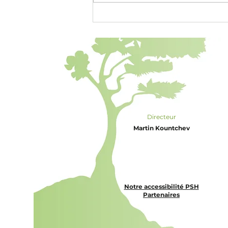
Yúnnán Bái Yào (云南白药)
Remède blanc du Yúnnán
Directeur
Martin Kountchev
Notre accessibilité PSH
Partenaires