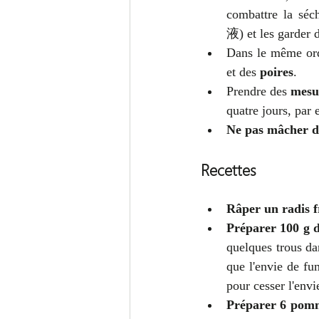
combattre la séc
液) et les garder d
Dans le même ord
et des 
poires
.
Prendre des 
mesur
quatre jours, par 
Ne pas mâcher 
Recettes
Râper un radis f
Préparer 100 g de
quelques trous dan
que l'envie de fum
pour cesser l'envi
Préparer 6 pomm