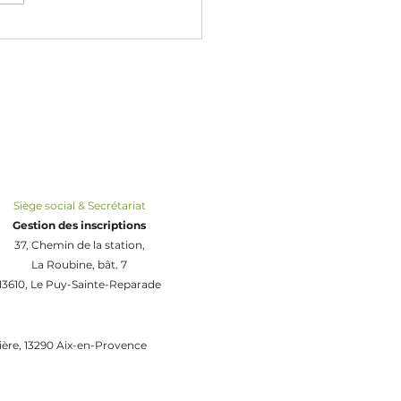
aitement des fractures en
cine chinoise (zhōng yī 中
Siège social & Secrétariat
Gestion des inscriptions
37, Chemin de la station,
La Roubine, bât. 7
13610, Le Puy-Sainte-Reparade
zière, 13290 Aix-en-Provence