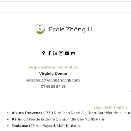
塞翁失馬，焉知非福 Quand
Le tr
méde
un vieil homme perd son
cheval, comment sait-on que ce
醫)
École Zhōng Lì
n'est pas un bienfait ?
Responsable administrative
Virginie Demar
secretariat@ecolezhongli.com
07 69 59 54 96
Lieux de formation
Aix-en-Provence :
1330 Rue Jean René Guillibert Gauthier de la Lau
Paris :
6 Allée de la 2ème Division Blindée, 75015 Paris
Toulouse :
72 rue Bayard, 3100 Toulouse