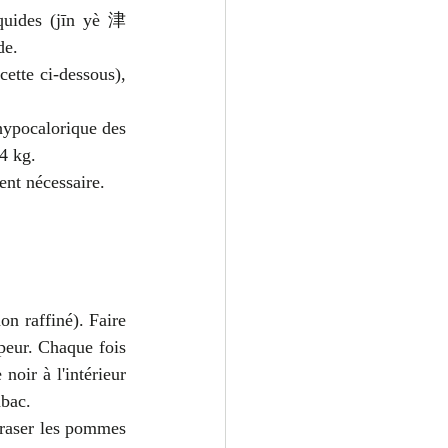
iquides (jīn yè 津
de.
cette ci-dessous), 
hypocalorique des 
 4 kg.
ent nécessaire.
n raffiné). Faire 
peur. Chaque fois 
oir à l'intérieur 
abac.
craser les pommes 