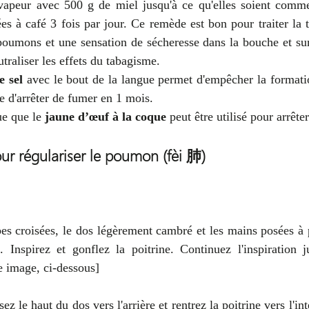
 vapeur avec 500 g de miel jusqu'à ce qu'elles soient comme 
es à café 3 fois par jour. Ce remède est bon pour traiter la to
poumons et une sensation de sécheresse dans la bouche et sur 
traliser les effets du tabagisme.
e sel
 avec le bout de la langue permet d'empêcher la formati
 d'arrêter de fumer en 1 mois.
e que le 
jaune d’œuf à la coque
 peut être utilisé pour arrête
r régulariser le poumon (fèi 肺)
s croisées, le dos légèrement cambré et les mains posées à pl
. Inspirez et gonflez la poitrine. Continuez l'inspiration j
e image, ci-dessous]
z le haut du dos vers l'arrière et rentrez la poitrine vers l'int