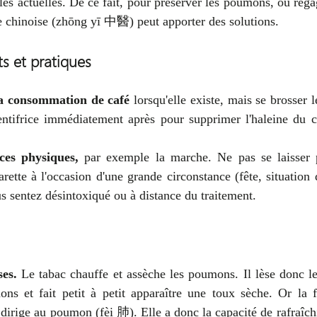
les actuelles. De ce fait, pour préserver les poumons, ou regagn
e chinoise (zhōng yī 中醫) peut apporter des solutions.
s et pratiques
la consommation de café
 lorsqu'elle existe, mais se brosser 
ntifrice immédiatement après pour supprimer l'haleine du ca
ces physiques,
 par exemple la marche. Ne pas se laisser 
rette à l'occasion d'une grande circonstance (fête, situation d
 sentez désintoxiqué ou à distance du traitement.
es. 
Le tabac chauffe et assèche les poumons. Il lèse donc les
et fait petit à petit apparaître une toux sèche. Or la fra
dirige au poumon (fèi 肺). Elle a donc la capacité de rafraîchir