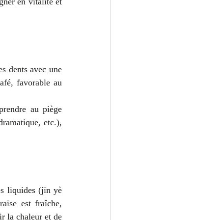
er en vitalité et 
les dents avec une 
fé, favorable au 
prendre au piège 
ramatique, etc.), 
 liquides (jīn yè 
ise est fraîche, 
 la chaleur et de 