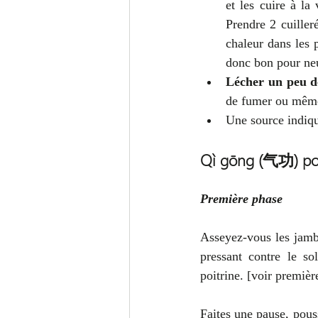
et les cuire à la
Prendre 2 cuilleré
chaleur dans les 
donc bon pour neu
Lécher un peu d
de fumer ou même
Une source indiqu
Qì gōng (气功) pou
Première phase
Asseyez-vous les jambe
pressant contre le sol
poitrine. [voir premièr
Faites une pause, pousse