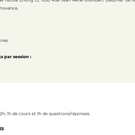
e l’école Zhōng Lì, 1330 Rue Jean René Guillibert Gauthier de l
Provence.
ires.
 par session :
h, 1h de cours et 1h de questions/réponses.
025