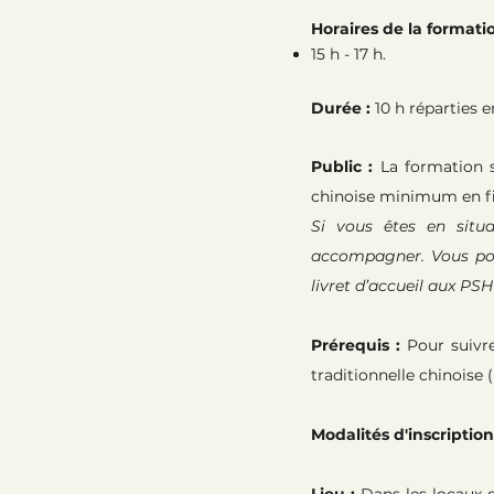
Horaires de la formatio
15 h - 17 h.
Durée :
10 h réparties 
Public :
La formation s
chinoise minimum en fi
Si vous êtes en situ
accompagner. Vous pou
livret d’accueil aux PSH
Prérequis :
Pour suivr
traditionnelle chinois
Modalités d'inscription