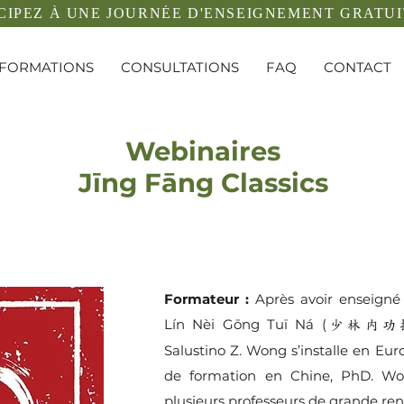
CIPEZ À UNE JOURNÉE D'ENSEIGNEMENT GRATUI
FORMATIONS
CONSULTATIONS
FAQ
CONTACT
Webinaires
Jīng Fāng Classics
Formateur :
Après avoir enseigné
Lín Nèi Gōng Tuī Ná (
少林內功
Salustino Z. Wong s’installe en Eur
de formation en Chine, PhD. Wo
plusieurs professeurs de grande r