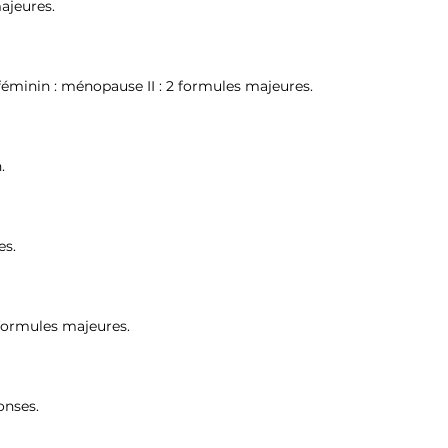
majeures.
éminin : ménopause II : 2 formules majeures.
n.
es.
 formules majeures.
onses.