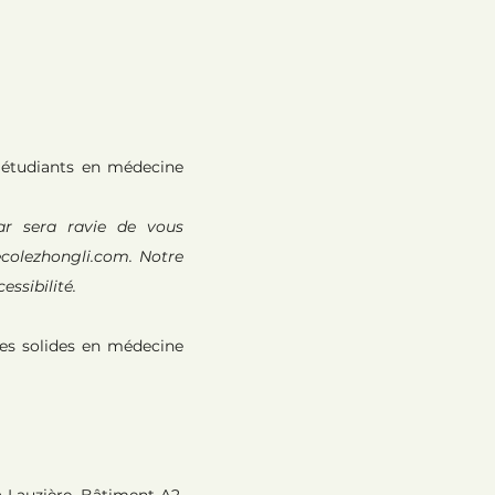
x étudiants en médecine
ar sera ravie de vous
ecolezhongli.com
. Notre
essibilité.
ces solides en médecine