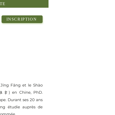
TE
INSCRIPTION
 Jīng Fāng et le Shào
) en Chine, PhD.
推拿
ope. Durant ses 20 ans
ng étudie auprès de
enommée.