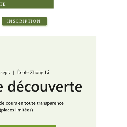
TE
INSCRIPTION
sept.
  |  
École Zhōng Lì
e découverte
 de cours en toute transparence
(places limitées)