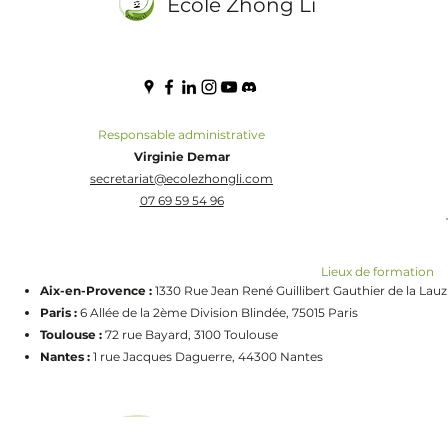
École Zhōng Lì
Responsable administrative
Virginie Demar
secretariat@ecolezhongli.com
07 69 59 54 96
Lieux de formation
Aix-en-Provence :
1330 Rue Jean René Guillibert Gauthier de la Lau
Paris :
6 Allée de la 2ème Division Blindée, 75015 Paris
Toulouse :
72 rue Bayard, 3100 Toulouse
Nantes :
1 rue Jacques Daguerre, 44300 Nantes