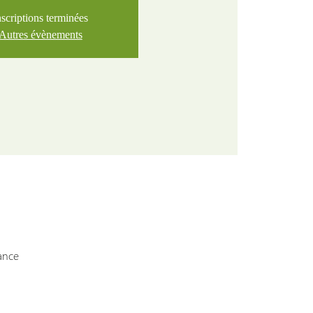
nscriptions terminées
Autres évènements
ance