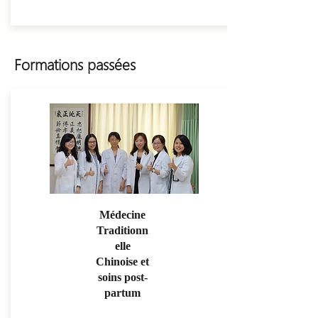
Formations passées
Médecine
Traditionn
elle
Chinoise et
soins post-
partum