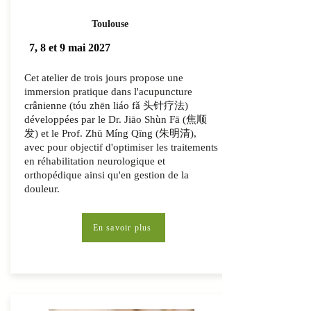
Toulouse
7, 8 et 9 mai 2027
Cet atelier de trois jours propose une
immersion pratique dans l'acupuncture
crânienne (tóu zhēn liáo fǎ 头针疗法)
développées par le Dr. Jiāo Shùn Fā (焦顺
发) et le Prof. Zhū Míng Qīng (朱明清),
avec pour objectif d'optimiser les traitements
en réhabilitation neurologique et
orthopédique ainsi qu'en gestion de la
douleur.
En savoir plus