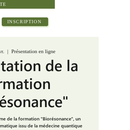
TE
INSCRIPTION
vr.
  |  
Présentation en ligne
tation de la
rmation
résonance"
me de la formation "Biorésonance", un
gmatique issu de la médecine quantique