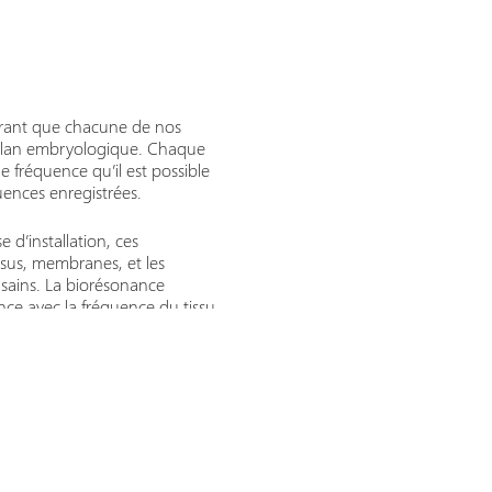
trant que chacune de nos
le plan embryologique. Chaque
 fréquence qu’il est possible
ences enregistrées.
d’installation, ces
ssus, membranes, et les
 sains. La biorésonance
nce avec la fréquence du tissu
 Donc, pas de traitement d’une
n des traitements prescrits
e même pour une cellule
iques russes. Le concept de