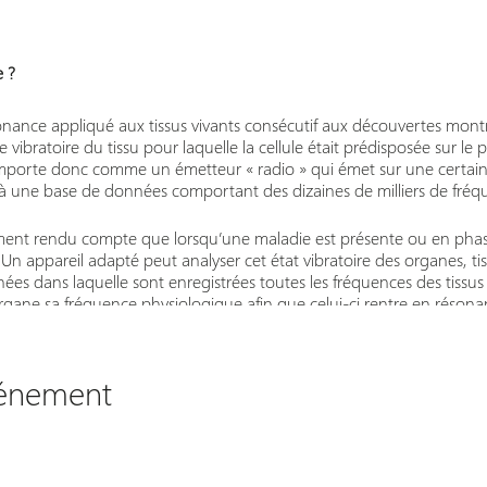
 ?​
onance appliqué aux tissus vivants consécutif aux découvertes mon
ce vibratoire du tissu pour laquelle la cellule était prédisposée sur 
omporte donc comme un émetteur « radio » qui émet sur une certaine
à une base de données comportant des dizaines de milliers de fréqu
ment rendu compte que lorsqu’une maladie est présente ou en phase 
Un appareil adapté peut analyser cet état vibratoire des organes, ti
s dans laquelle sont enregistrées toutes les fréquences des tissus
organe sa fréquence physiologique afin que celui-ci rentre en résona
 vibratoire propice à son retour à la norme et donc à sa réparation.
brage du fonctionnement qui entraîne le plus souvent une optimisatio
vénement
ssu, ou organe possède donc un « code barre » vibratoire qui est l
 nous.
nisme par biorésonance est une technique issue des travaux scientif