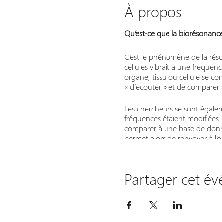
À propos
Qu’est-ce que la biorésonance
C’est le phénomène de la rés
cellules vibrait à une fréquen
organe, tissu ou cellule se c
« d’écouter » et de comparer 
Les chercheurs se sont égale
fréquences étaient modifiées. 
comparer à une base de donnée
permet alors de renvoyer à l’
sain et retrouve ainsi un état
« maladie », mais un rééquili
par les médecins.
Partager cet é
Chaque cellule, membrane, ti
donnée chez chacun d’entre
L’étude énergétique de l’orga