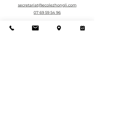
secretariat@ecolezhongli.com
07 69 59 54 96
Siège social & Secrétariat
Gestion des inscriptions
37, Chemin de la station,
La Roubine, bât. 7
13610, Le Puy-Sainte-Reparade
Notre accessibilité PSH
Partenaires
Lieux de formation
Aix-en-Provence :
1330 Rue Jean René Guillibert
Gauthier de la Lauzière, 13290 Aix-en-Provence
Paris :
6 Allée de la 2ème Division Blindée, 75015
Paris
Toulouse :
72 rue Bayard, 3100 Toulouse
Nantes :
1 rue Jacques Daguerre, 44300 Nantes