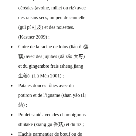
céréales (avoine, millet ou riz) avec 
des raisins secs, un peu de cannelle 
(guì pí 桂皮) et des noisettes. 
(Kastner 2009) ;
Cuire de la racine de lotus (lián ǒu莲
藕) avec des jujubes (
dà zǎo 大枣) 
et du gingembre frais (
shēng jiāng 
生姜). (Lü Mén 2001) ;
Patates douces rôties avec du 
potiron et de l’igname (
shān yào 山
药
) ;
Poulet sauté avec des champignons 
shiitake (xiāng gū 香菇) et du riz ;
Hachis parmentier de bœuf ou de 