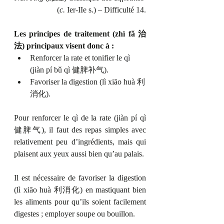
(
c.
 Ier-IIe s.) – Difficulté 14.
Les principes de traitement (zhì fǎ 治
法) principaux visent donc à :
Renforcer la rate et tonifier le 
qì 
(
jiàn pí bǔ qì 健脾补气).
Favoriser la digestion (lì xiāo huà 利
消化).
Pour renforcer le 
qì 
de la rate 
(
jiàn pí qì 
健脾气), il faut des repas simples avec 
relativement peu d’ingrédients, mais qui 
plaisent aux yeux aussi bien qu’au palais. 
Il est nécessaire de favoriser la digestion 
(lì xiāo huà 利消化) en mastiquant bien 
les aliments pour qu’ils soient facilement 
digestes ; employer soupe ou bouillon.