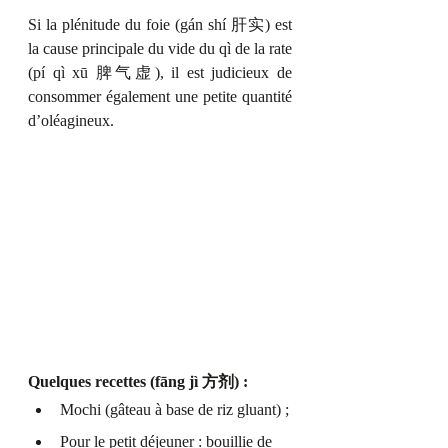
Si la plénitude du foie (gán shí 肝实) est 
la cause principale du vide du qì de la rate 
(pí qì xū 脾气虚), il est judicieux de 
consommer également une petite quantité 
d’oléagineux.
Quelques recettes (fāng jì 方剂) : 
Mochi (gâteau à base de riz gluant) ;
Pour le petit déjeuner : bouillie de 