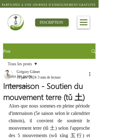
PARTICIPEZ À UNE JOURNÉE D'ENSEIGNEMENT GRATUITE
INSCRIPTION
Post
Tous les posts
Grégory Gilmet
Tous les posts
19 janv. 2024
3 min de lecture
Intersaison - Soutien du
Formations
mouvement terre (tǔ 土)
Alors que nous sommes en pleine période 
d'intersaison (5e saison selon le calendrier 
chinois), il convient de soutenir le 
mouvement terre (tǔ 土) selon l'approche 
des 5 mouvements (wǔ xíng 五行) et 