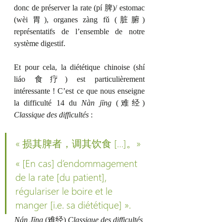
donc de préserver la rate (pí 脾)/ estomac 
(wèi 胃), organes zàng fǔ (脏腑) 
représentatifs de l’ensemble de notre 
système digestif.
Et pour cela, la diététique chinoise (shí 
liáo 食疗) est particulièrement 
intéressante ! C’est ce que nous enseigne 
la difficulté 14 du 
Nàn jīng
 (难经) 
Classique des difficultés
 :
« 损其脾者，调其饮食 […]。»
« [En cas] d’endommagement 
de la rate [du patient], 
régulariser le boire et le 
manger [i.e. sa diététique] ».
Nán Jīng
 (难经) 
Classique des difficultés