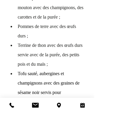
mouton avec des champignons, des 
carottes et de la purée ;
Pommes de terre avec des œufs 
durs ;
Terrine de thon avec des œufs durs 
servie avec de la purée, des petits 
pois et du maïs ;
Tofu sauté, aubergines et 
champignons avec des graines de 
sésame noir servis pour 
accompagner du riz ;
Extrait du support de cours 
602 - 
Diététique de santé (shí yǎng 食养) : 