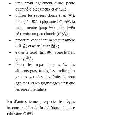
tirer profit également d’une petite 
quantité d’oléagineux et d’huile ; 
utiliser les saveurs douce (gān 甘), 
fade (dān 单) et piquante (xīn 辛), la 
nature neutre (pìng 平), tiède (wēn 
温), voire un peu chaude (rè 热) ; 
proscrire cependant la saveur amère 
(kǔ 苦) et acide (suān 酸) ; 
éviter le froid (hán 寒), voire le frais 
(liáng 凉) ; 
éviter les repas trop salés, les 
aliments gras, froids, les crudités, les 
graines germées, les fruits (surtout 
agrumes) et les grignotages ainsi que 
les repas irréguliers. 
En d’autres termes, respecter les règles 
incontournables de la diététique chinoise 
(shí yǎng 食养).